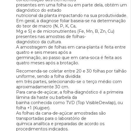
presentes em uma folha ou em parte dela, obtém um
diagnóstico do estado
nutricional da planta impactando na sua produtividade.
Em geral, a diagnose foliar baseia-se na determinação
do teor de macro (N, P, K, Ca,
Mg e S) e de micronutrientes (Fe, Mn, B, Zn, Cu)
presentes nas amostras de folhas-
diagnóstico da cultura.
A amostragem de folhas em cana-planta é feita entre
quatro e seis meses após a
germinação, ao passo que em cana-soca é feita aos
quatro meses após a brotação.
Recomenda-se coletar entre 20 e 30 folhas por talhão
uniforme, sendo a folha dividida
em três partes, selecionando-se o terço médio com
aproximadamente 30 cm.
Para cana-de-açúcar, a folha-diagnóstico é a primeira
lâmina da haste ou barbela da
bainha conhecida como TVD (Top VisibleDewlap), ou
folha +1 (Kuijper).
As folhas da cana-de-açúcar amostradas são
transportadas para o laboratório de
química analítica e preparadas de acordo os
procedimentos indicados.