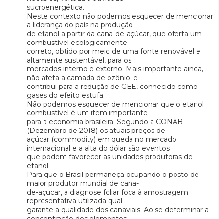
sucroenergética.
Neste contexto não podemos esquecer de mencionar
a liderança do país na produção
de etanol a partir da cana-de-açúcar, que oferta um
combustível ecologicamente
correto, obtido por meio de uma fonte renovável e
altamente sustentável, para os
mercados interno e externo. Mais importante ainda,
não afeta a camada de ozônio, e
contribui para a redução de GEE, conhecido como
gases do efeito estufa.
Não podemos esquecer de mencionar que o etanol
combustível é um item importante
para a economia brasileira. Segundo a CONAB
(Dezembro de 2018) os atuais preços de
açúcar (commodity) em queda no mercado
internacional e a alta do dólar são eventos
que podem favorecer as unidades produtoras de
etanol.
Para que o Brasil permaneça ocupando o posto de
maior produtor mundial de cana-
de-açucar, a diagnose foliar foca à amostragem
representativa utilizada qual
garante a qualidade dos canaviais. Ao se determinar a
concentração dos elementos