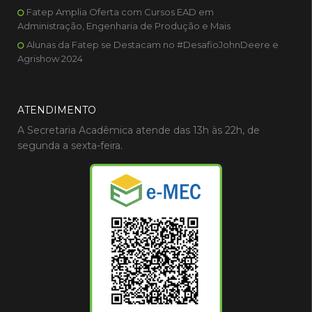
Fatep Amplia Oferta com Cursos EAD em
Administração, Engenharia de Produção e Mais
Alunas da Fatep se Destacam no #DesafioJohnDeere e
Agrishow 2024
ATENDIMENTO
A Secretaria Acadêmica atende das 13h às 22h, de
segunda a sexta-feira.