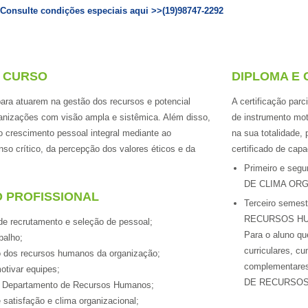
 Consulte condições especiais aqui >>(19)98747-2292
O CURSO
DIPLOMA E 
para atuarem na gestão dos recursos e potencial
A certificação parc
anizações com visão ampla e sistêmica. Além disso,
de instrumento mo
 o crescimento pessoal integral mediante ao
na sua totalidade,
so crítico, da percepção dos valores éticos e da
certificado de capa
Primeiro e seg
DE CLIMA ORG
O PROFISSIONAL
Terceiro semes
RECURSOS H
de recrutamento e seleção de pessoal;
Para o aluno qu
balho;
curriculares, cu
o dos recursos humanos da organização;
complementares
motivar equipes;
DE RECURSO
r o Departamento de Recursos Humanos;
 satisfação e clima organizacional;