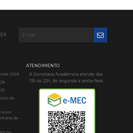
TER
ATENDIMENTO
bular 2026
A Secretaria Acadêmica atende das
13h às 22h, de segunda a sexta-feira.
026
025
nício do
Cursos
nharia de
cam no