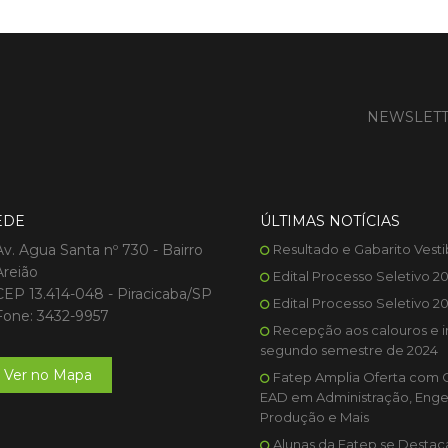
NEWSLET
EDE
ÚLTIMAS NOTÍCIAS
Av. Agua Santa nº 730 - Bairro
Resultado e Gabarito Vesti
Areião
Edital Processo Seletivo 2
CEP 13.414-048 - Piracicaba/SP
Edital Processo Seletivo 2
Fone: 3432-9957
Recepção aos calouros e i
segundo semestre de 2024
Ver no Mapa
Fatep Amplia Oferta com 
EAD em Administração, Enge
Produção e Mais
Alunas da Fatep se Desta