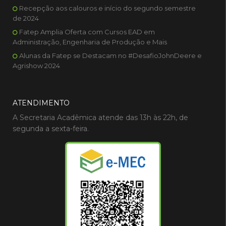
Recepção aos calouros e início do segundo semestre
de 2024
Fatep Amplia Oferta com Cursos EAD em
Administração, Engenharia de Produção e Mais
Alunas da Fatep se Destacam no #DesafioJohnDeere e
Agrishow 2024
ATENDIMENTO
A Secretaria Acadêmica atende das 13h às 22h, de
segunda a sexta-feira.