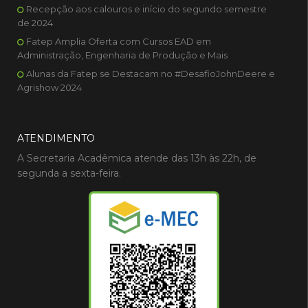
Recepção aos calouros e início do segundo semestre
de 2024
Fatep Amplia Oferta com Cursos EAD em
Administração, Engenharia de Produção e Mais
Alunas da Fatep se Destacam no #DesafioJohnDeere e
Agrishow 2024
ATENDIMENTO
A Secretaria Acadêmica atende das 13h às 22h, de
segunda a sexta-feira.