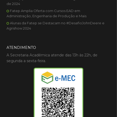
de 2024
Fatep Amplia Oferta com Cursos EAD em
Administração, Engenharia de Produção e Mais
Alunas da Fatep se Destacam no #DesafioJohnDeere e
Agrishow 2024
ATENDIMENTO
A Secretaria Acadêmica atende das 13h às 22h, de
segunda a sexta-feira.