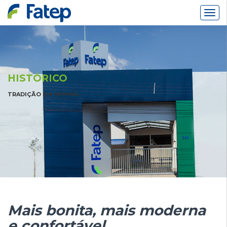
Alter
Nav
HISTÓRICO
TRADIÇÃO EM INOVAR.
Mais bonita, mais moderna
e confortável.