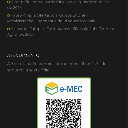
Recepção aos calouros e início do segundo semestre
de 2024
Fatep Amplia Oferta com Cursos EAD em
Administração, Engenharia de Produção e Mais
Alunas da Fatep se Destacam no #DesafioJohnDeere e
Agrishow 2024
ATENDIMENTO
A Secretaria Acadêmica atende das 13h às 22h, de
segunda a sexta-feira.