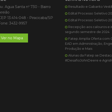
Av. Agua Santa nº 730 - Bairro
Resultado e Gabarito Vesti
Areião
Edital Processo Seletivo 2
CEP 13.414-048 - Piracicaba/SP
Edital Processo Seletivo 2
Fone: 3432-9957
Recepção aos calouros e i
segundo semestre de 2024
Ver no Mapa
Fatep Amplia Oferta com 
EAD em Administração, Enge
Produção e Mais
Alunas da Fatep se Desta
#DesafioJohnDeere e Agris