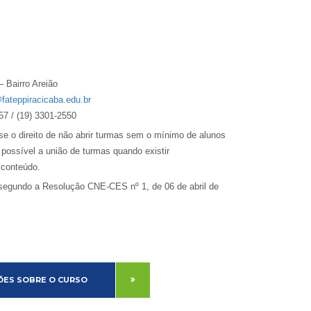
– Bairro Areião
ateppiracicaba.edu.br
57 / (19) 3301-2550
e o direito de não abrir turmas sem o mínimo de alunos
 possível a união de turmas quando existir
 conteúdo.
 segundo a
Resolução CNE-CES nº 1, de 06 de abril de
ES SOBRE O CURSO