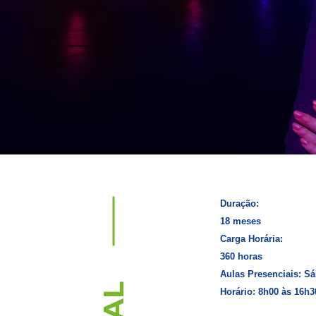
Duração:
18 meses
Carga Horária:
360 horas
Aulas Presenciais: Sá
Horário: 8h00 às 16h3