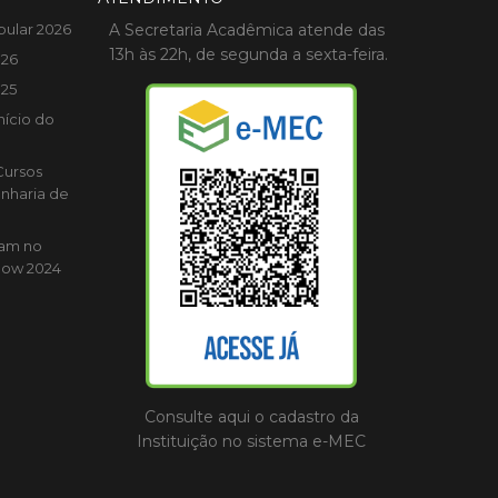
bular 2026
A Secretaria Acadêmica atende das
13h às 22h, de segunda a sexta-feira.
026
025
nício do
Cursos
nharia de
cam no
how 2024
Consulte aqui o cadastro da
Instituição no sistema e-MEC