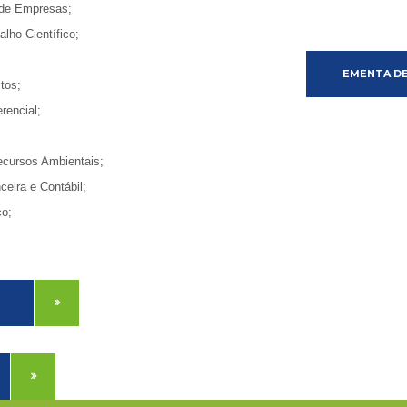
 de Empresas;
lho Científico;
EMENTA DE
tos;
rencial;
ecursos Ambientais;
ceira e Contábil;
co;