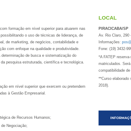
LOCAL
s com formação em nível superior para atuarem nas
PIRACICABA/SP
 possibilitando o uso de técnicas de liderança, de
Av. Rio Claro, 290 
al, de marketing, de negócios, contabilidade e
Informações:
pos@f
ção com enfoque na qualidade e produtividade.
Fone: (19) 3432-99
, a determinação de busca e sistematização do
*A FATEP reserva-s
a pesquisa estruturada, científica e tecnológica.
matriculados. Será
compatibilidade de
**Curso elaborado
2018).
mação em nível superior que exercem ou pretendem
tadas à Gestão Empresarial.
atégica de Recursos Humanos;
INFORMAÇÕ
 de Negociação;