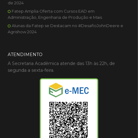
de 2024
Fatep Amplia Oferta com Cursos EAD em
Administração, Engenharia de Produção e Mais
Alunas da Fatep se Destacam no #DesafioJohnDeere e
Agrishow 2024
ATENDIMENTO
A Secretaria Acadêmica atende das 13h às 22h, de
segunda a sexta-feira.