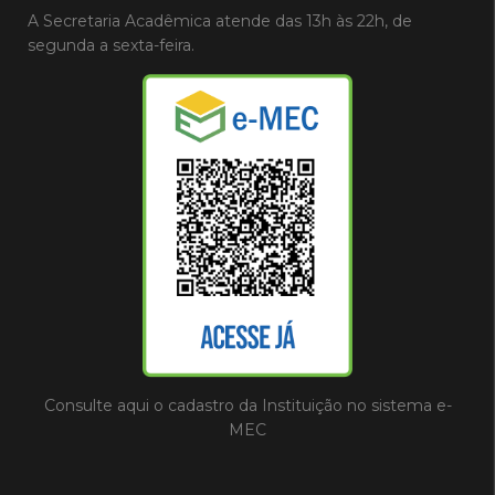
A Secretaria Acadêmica atende das 13h às 22h, de
segunda a sexta-feira.
Consulte aqui o cadastro da Instituição no sistema e-
MEC