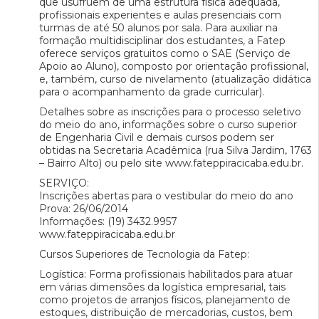
que usufruem de uma estrutura física adequada,
profissionais experientes e aulas presenciais com
turmas de até 50 alunos por sala. Para auxiliar na
formação multidisciplinar dos estudantes, a Fatep
oferece serviços gratuitos como o SAE (Serviço de
Apoio ao Aluno), composto por orientação profissional,
e, também, curso de nivelamento (atualização didática
para o acompanhamento da grade curricular).
Detalhes sobre as inscrições para o processo seletivo
do meio do ano, informações sobre o curso superior
de Engenharia Civil e demais cursos podem ser
obtidas na Secretaria Acadêmica (rua Silva Jardim, 1763
– Bairro Alto) ou pelo site www.fateppiracicaba.edu.br.
SERVIÇO:
Inscrições abertas para o vestibular do meio do ano
Prova: 26/06/2014
Informações: (19) 3432.9957
www.fateppiracicaba.edu.br
Cursos Superiores de Tecnologia da Fatep:
Logística: Forma profissionais habilitados para atuar
em várias dimensões da logística empresarial, tais
como projetos de arranjos físicos, planejamento de
estoques, distribuição de mercadorias, custos, bem