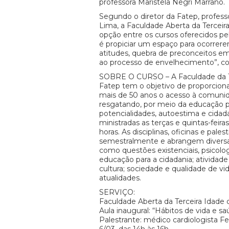
professora Maristela Negri Marrano.
Segundo o diretor da Fatep, profes
Lima, a Faculdade Aberta da Tercei
opção entre os cursos oferecidos pel
é propiciar um espaço para ocorre
atitudes, quebra de preconceitos em
ao processo de envelhecimento”, co
SOBRE O CURSO – A Faculdade da T
Fatep tem o objetivo de proporcion
mais de 50 anos o acesso à comuni
resgatando, por meio da educação 
potencialidades, autoestima e cidada
ministradas as terças e quintas-feira
horas. As disciplinas, oficinas e pales
semestralmente e abrangem diversa
como questões existenciais, psicologi
educação para a cidadania; atividade f
cultura; sociedade e qualidade de vi
atualidades.
SERVIÇO:
Faculdade Aberta da Terceira Idade 
Aula inaugural: “Hábitos de vida e sa
Palestrante: médico cardiologista Fe