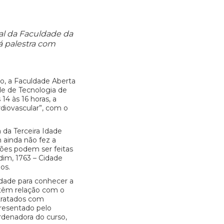
al da Faculdade da
rá palestra com
vo, a Faculdade Aberta
de de Tecnologia de
14 às 16 horas, a
rdiovascular”, com o
 da Terceira Idade
 ainda não fez a
ções podem ser feitas
rdim, 1763 – Cidade
os.
idade para conhecer a
 têm relação com o
tratados com
presentado pelo
rdenadora do curso,