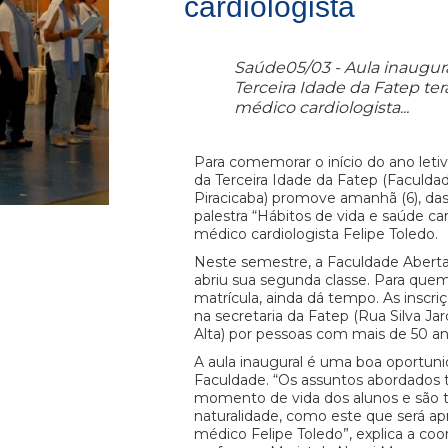
cardiologista
Saúde05/03 - Aula inaugur
Terceira Idade da Fatep te
médico cardiologista...
Para comemorar o início do ano leti
da Terceira Idade da Fatep (Faculda
Piracicaba) promove amanhã (6), das 
palestra “Hábitos de vida e saúde ca
médico cardiologista Felipe Toledo.
Neste semestre, a Faculdade Aberta
abriu sua segunda classe. Para quem
matrícula, ainda dá tempo. As inscri
na secretaria da Fatep (Rua Silva Ja
Alta) por pessoas com mais de 50 an
A aula inaugural é uma boa oportun
Faculdade. “Os assuntos abordados
momento de vida dos alunos e são 
naturalidade, como este que será a
médico Felipe Toledo”, explica a coo