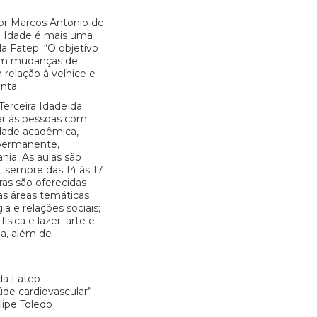
sor Marcos Antonio de
ra Idade é mais uma
a Fatep. “O objetivo
rem mudanças de
 relação à velhice e
nta.
erceira Idade da
ar às pessoas com
dade acadêmica,
permanente,
nia. As aulas são
s, sempre das 14 às 17
tras são oferecidas
s áreas temáticas
a e relações sociais;
ísica e lazer; arte e
da, além de
da Fatep
úde cardiovascular”
lipe Toledo