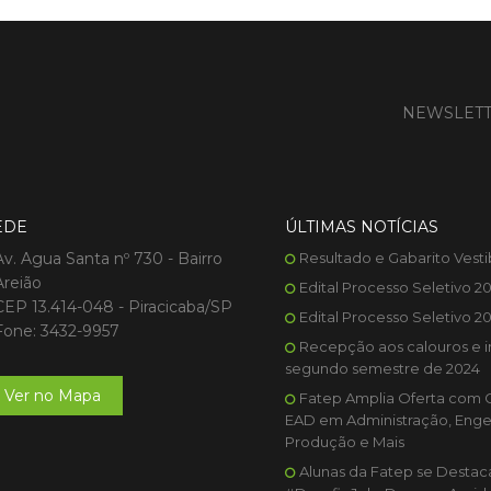
NEWSLET
EDE
ÚLTIMAS NOTÍCIAS
Av. Agua Santa nº 730 - Bairro
Resultado e Gabarito Vesti
Areião
Edital Processo Seletivo 2
CEP 13.414-048 - Piracicaba/SP
Edital Processo Seletivo 2
Fone: 3432-9957
Recepção aos calouros e i
segundo semestre de 2024
Ver no Mapa
Fatep Amplia Oferta com 
EAD em Administração, Enge
Produção e Mais
Alunas da Fatep se Desta