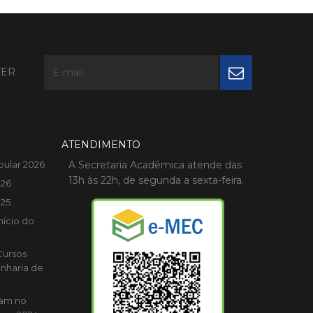
TER
ATENDIMENTO
bular 2026
A Secretaria Acadêmica atende das
13h às 22h, de segunda a sexta-feira.
026
025
nício do
Cursos
nharia de
cam no