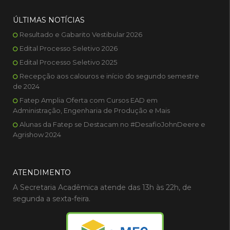
ÚLTIMAS NOTÍCIAS
Resultado e Gabarito Vestibular 2026
Edital Processo Seletivo 2026
Edital Processo Seletivo 2025
Recepção aos calouros e início do segundo semestre
de 2024
Fatep Amplia Oferta com Cursos EAD em
Administração, Engenharia de Produção e Mais
Alunas da Fatep se Destacam no #DesafioJohnDeere e
Agrishow 2024
ATENDIMENTO
A Secretaria Acadêmica atende das 13h às 22h, de
segunda a sexta-feira.