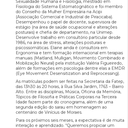
Sexualidade Humana e Fisiologia, mestrado em
Fisiologia do Sistema Estomatognático e foi membro
do Conselho da Mulher Empresária na Acipi
(Associação Comercial e Industrial de Piracicaba).
Desempenhou o papel de docente, supervisora de
estágio (na área de saúde ocupacional e alterações
posturais) e chefia de departamento, na Unimep.
Desenvolve trabalho em consultório particular desde
1986, na área de stress, alterações posturais e
psicossomáticas. Elaine ainda é consultora em
Ergonomia e tem formação internacional em terapias
manuais (Maitland, Mulligan, Movimento Combinado e
Mobilização Neural) pela instituição Valéria Figueiredo,
além de formações em psicologia dentre elas a EMDR
(Eye Movement Desensitization and Reprocessing).
As matrículas podem ser feitas na Secretaria da Fatep,
das 13h30 às 20 horas, à Rua Silva Jardim, 1763 – Bairro
Alto. Entre as disciplinas, Música, Oficina da Memória,
Tópicos de Filosofia e Práticas Corporais na Terceira
Idade fazem parte do cronograma, além de uma
segunda edição do sarau em homenagem ao
centenário de Vinícius de Moraes.
Para os próximos seis meses, a expectativa é de muita
interação e aprendizado. “Queremos propiciar um