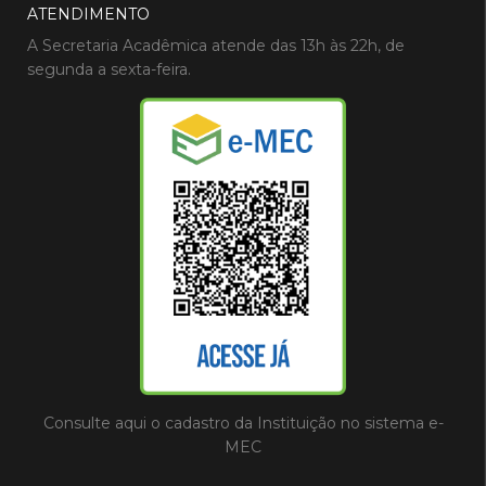
ATENDIMENTO
A Secretaria Acadêmica atende das 13h às 22h, de
segunda a sexta-feira.
Consulte aqui o cadastro da Instituição no sistema e-
MEC