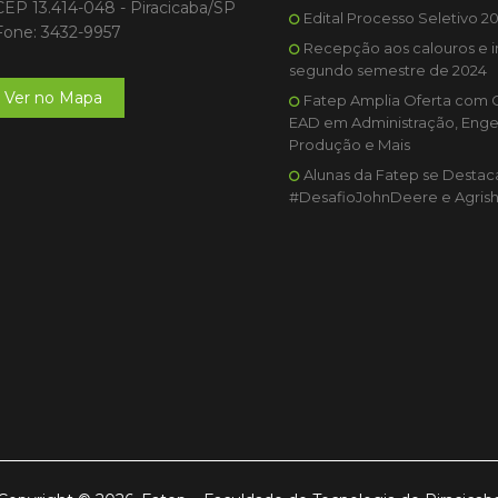
CEP 13.414-048 - Piracicaba/SP
Edital Processo Seletivo 2
Fone: 3432-9957
Recepção aos calouros e i
segundo semestre de 2024
Ver no Mapa
Fatep Amplia Oferta com 
EAD em Administração, Enge
Produção e Mais
Alunas da Fatep se Desta
#DesafioJohnDeere e Agris