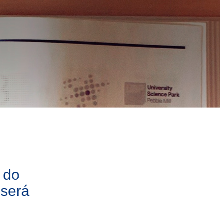
 do
 será