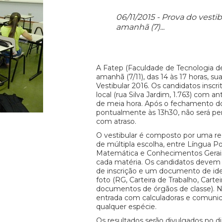
06/11/2015 - Prova do vesti
amanhã (7)...
A Fatep (Faculdade de Tecnologia de 
amanhã (7/11), das 14 às 17 horas, su
Vestibular 2016. Os candidatos insc
local (rua Silva Jardim, 1.763) com 
de meia hora. Após o fechamento do
pontualmente às 13h30, não será per
com atraso.
O vestibular é composto por uma re
de múltipla escolha, entre Língua P
Matemática e Conhecimentos Gerais
cada matéria. Os candidatos devem
de inscrição e um documento de ide
foto (RG, Carteira de Trabalho, Carte
documentos de órgãos de classe). N
entrada com calculadoras e comunic
qualquer espécie.
Os resultados serão divulgados no d