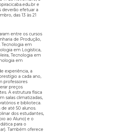
ppiracicaba.edu.br e
s deverão efetuar a
embro, das 13 às 21
aram entre os cursos
enharia de Produção,
, Tecnologia em
logia em Logística,
eira, Tecnologia em
cnologia em
 experiência, a
restígio a cada ano,
m professores
erar preços
s. A estrutura física
m salas climatizadas,
atórios e biblioteca.
 de até 50 alunos.
plinar dos estudantes,
oio ao Aluno) e o
dática para o
lar). Também oferece