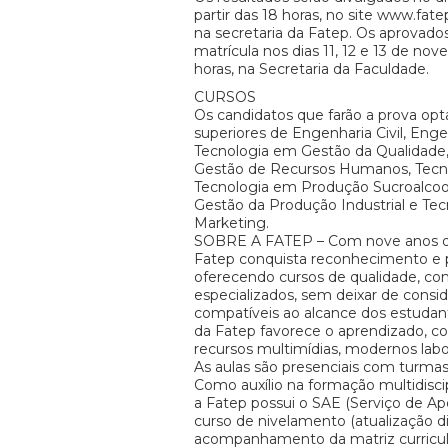
partir das 18 horas, no site www.fate
na secretaria da Fatep. Os aprovado
matrícula nos dias 11, 12 e 13 de nov
horas, na Secretaria da Faculdade.
CURSOS
Os candidatos que farão a prova opt
superiores de Engenharia Civil, Eng
Tecnologia em Gestão da Qualidade
Gestão de Recursos Humanos, Tecno
Tecnologia em Produção Sucroalcool
Gestão da Produção Industrial e Te
Marketing.
SOBRE A FATEP – Com nove anos de
Fatep conquista reconhecimento e p
oferecendo cursos de qualidade, co
especializados, sem deixar de consid
compatíveis ao alcance dos estudante
da Fatep favorece o aprendizado, co
recursos multimídias, modernos labor
As aulas são presenciais com turmas
Como auxílio na formação multidisci
a Fatep possui o SAE (Serviço de Ap
curso de nivelamento (atualização di
acompanhamento da matriz curricu