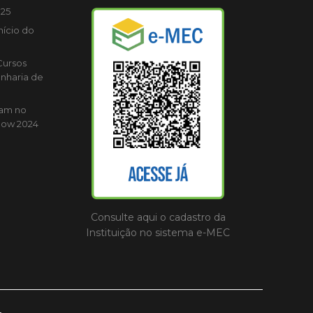
025
nício do
Cursos
nharia de
cam no
how 2024
Consulte aqui o cadastro da
Instituição no sistema e-MEC