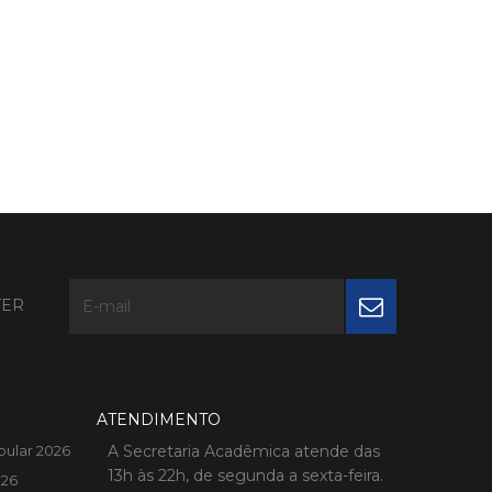
TER
ATENDIMENTO
bular 2026
A Secretaria Acadêmica atende das
13h às 22h, de segunda a sexta-feira.
026