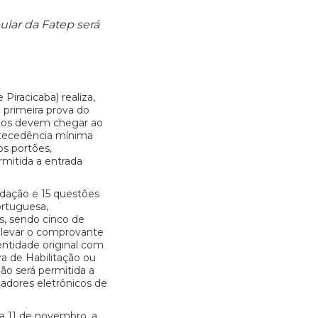
bular da Fatep será
Piracicaba) realiza,
a primeira prova do
ritos devem chegar ao
antecedência mínima
s portões,
mitida a entrada
dação e 15 questões
ortuguesa,
, sendo cinco de
 levar o comprovante
ntidade original com
ira de Habilitação ou
ão será permitida a
adores eletrônicos de
ia 11 de novembro, a