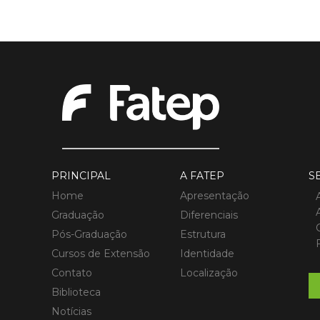
PRINCIPAL
A FATEP
S
Home
Apresentação
Graduação
Diferenciais
Pós-Graduação
Estrutura
Cursos de Extensão
Identidade
Contato
Localização
Biblioteca
Notícias