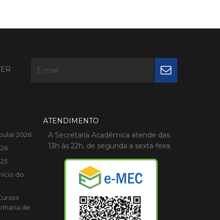
TER
ATENDIMENTO
bular 2026
A Secretaria Acadêmica atende das
13h às 22h, de segunda a sexta-feira.
026
025
nício do
Cursos
nharia de