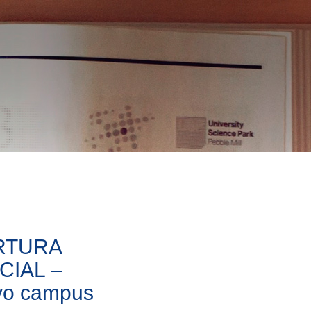
RTURA
CIAL –
vo campus