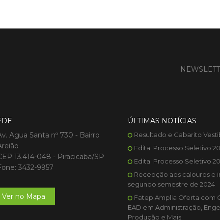
NEWSLET
EDE
ÚLTIMAS NOTÍCIAS
Av. Agua Santa nº 730 - Bairro
Resultado e Gabarito Vesti
Areião
Edital Processo Seletivo 2
CEP 13.414-048 - Piracicaba/SP
Edital Processo Seletivo 2
Fone: 3432-9957
Recepção aos calouros e i
segundo semestre de 2024
Ver no Mapa
Fatep Amplia Oferta com 
EAD em Administração, Enge
Produção e Mais