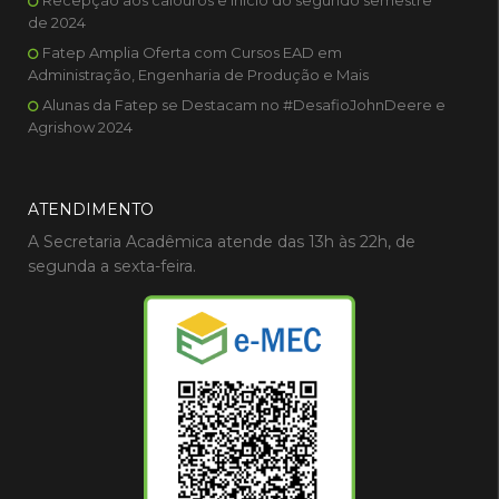
Recepção aos calouros e início do segundo semestre
de 2024
Fatep Amplia Oferta com Cursos EAD em
Administração, Engenharia de Produção e Mais
Alunas da Fatep se Destacam no #DesafioJohnDeere e
Agrishow 2024
ATENDIMENTO
A Secretaria Acadêmica atende das 13h às 22h, de
segunda a sexta-feira.