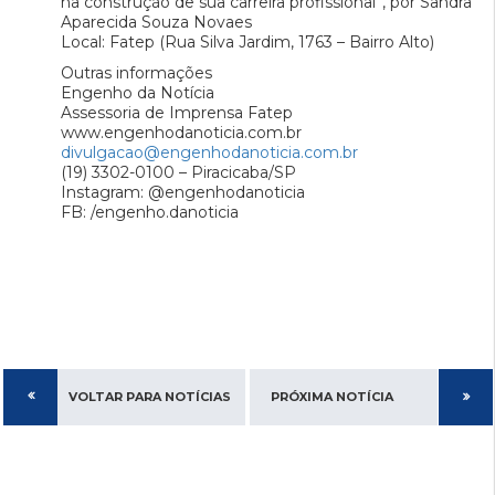
na construção de sua carreira profissional”, por Sandra
Aparecida Souza Novaes
Local: Fatep (Rua Silva Jardim, 1763 – Bairro Alto)
Outras informações
Engenho da Notícia
Assessoria de Imprensa Fatep
www.engenhodanoticia.com.br
divulgacao@engenhodanoticia.com.br
(19) 3302-0100 – Piracicaba/SP
Instagram: @engenhodanoticia
FB: /engenho.danoticia
VOLTAR PARA NOTÍCIAS
PRÓXIMA NOTÍCIA