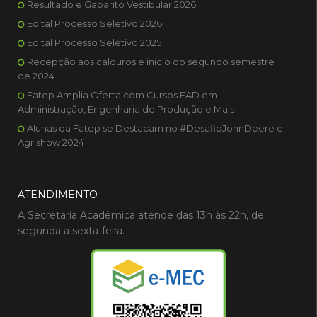
Resultado e Gabarito Vestibular 2026
Edital Processo Seletivo 2026
Edital Processo Seletivo 2025
Recepção aos calouros e início do segundo semestre
de 2024
Fatep Amplia Oferta com Cursos EAD em
Administração, Engenharia de Produção e Mais
Alunas da Fatep se Destacam no #DesafioJohnDeere e
Agrishow 2024
ATENDIMENTO
A Secretaria Acadêmica atende das 13h às 22h, de
segunda a sexta-feira.