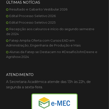
ÚLTIMAS NOTÍCIAS
Resultado e Gabarito Vestibular 2026
Edital Processo Seletivo 2026
Edital Processo Seletivo 2025
Recepção aos calouros e início do segundo semestre
de 2024
Fatep Amplia Oferta com Cursos EAD em
Administração, Engenharia de Produção e Mais
Alunas da Fatep se Destacam no #DesafioJohnDeere e
Agrishow 2024
ATENDIMENTO
A Secretaria Acadêmica atende das 13h às 22h, de
segunda a sexta-feira.