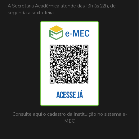
A Secretaria Acadêmica atende das 13h às 22h, de
segunda a sexta-feira.
Consulte aqui o cadastro da Instituição no sistema e-
MEC