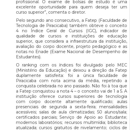
profissional. O exame de bolsas de estudo é uma
excelente oportunidade para quem deseja ter um
curso superior”, comenta o diretor.
Pelo segundo ano consecutivo, a Fatep (Faculdade de
Tecnologia de Piracicaba) também obteve o conceito
4 no Índice Geral de Cursos (IGC), indicador de
qualidade de cursos e instituições de educação
superior, que considera a infraestrutura da instituição,
avaliação do corpo docente, projeto pedagógico e as
notas no Enade (Exame Nacional de Desempenho de
Estudantes).
O ranking com os índices foi divulgado pelo MEC
(Ministério da Educação) e deixou a direção da Fatep
duplamente satisfeita: foi a única faculdade de
Piracicaba com nota acima da média, repetindo a
conquista celebrada no ano passado. Não foi à toa que
a Fatep conquistou a nota 4 – o conceito vai de 1 a 5. A
instituição oferece cursos superiores de tecnologia
com corpo docente altamente qualificado; aulas
presenciais de segunda a sexta-feira; mensalidades
acessíveis; salas de aula climatizadas; 50 alunos/sala;
certificados parciais; Serviço de Apoio ao Estudante;
modernos laboratórios; recursos multimídia; biblioteca
atualizada; cursos gratuitos de nivelamento; ciclos de