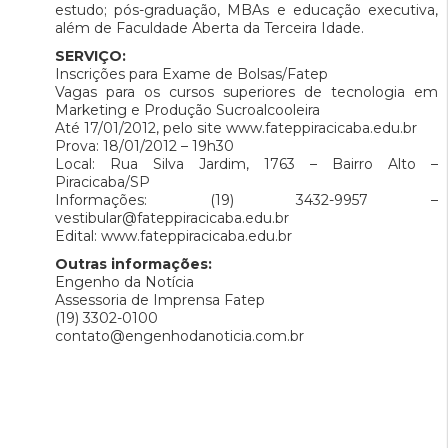
estudo; pós-graduação, MBAs e educação executiva,
além de Faculdade Aberta da Terceira Idade.
SERVIÇO:
Inscrições para Exame de Bolsas/Fatep
Vagas para os cursos superiores de tecnologia em
Marketing e Produção Sucroalcooleira
Até 17/01/2012, pelo site www.fateppiracicaba.edu.br
Prova: 18/01/2012 – 19h30
Local: Rua Silva Jardim, 1763 – Bairro Alto –
Piracicaba/SP
Informações: (19) 3432-9957 –
vestibular@fateppiracicaba.edu.br
Edital: www.fateppiracicaba.edu.br
Outras informações:
Engenho da Notícia
Assessoria de Imprensa Fatep
(19) 3302-0100
contato@engenhodanoticia.com.br