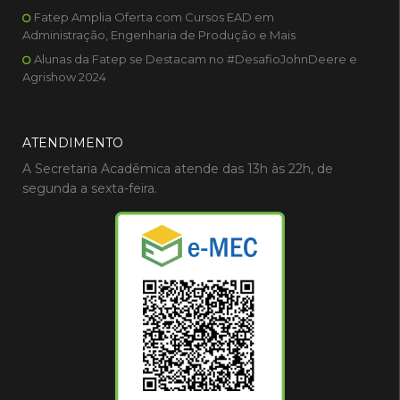
Fatep Amplia Oferta com Cursos EAD em
Administração, Engenharia de Produção e Mais
Alunas da Fatep se Destacam no #DesafioJohnDeere e
Agrishow 2024
ATENDIMENTO
A Secretaria Acadêmica atende das 13h às 22h, de
segunda a sexta-feira.