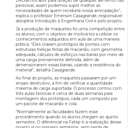
Decidimos abrir para doação de qualquer alimento não
perecível, assim podemos suprir melhor as
necessidades de quem receberá nossa arrecadação”,
explica o professor Emerson Casagrande, responsável
disciplina Introdução à Engenharia Civil e pelo projeto.
Já a produção de maquetes foi uma competição entre
os alunos, com o objetivo de motivá-los a utilizar os
conhecimentos adquiridos em aula de uma maneira
prática. “Eles criaram protótipos de pontes com
estruturas treliças feitas de macarrão, com geometria
adequada, cálculos de esforços nas barras por meio de
uma carga previamente definida, além de
dimensionarem essas barras, usando a resistência do
material”, detalha Casagrande.
Ao final do projeto, as maquetes passaram por um
ensaio destrutivo, a fim de verificar a quantidade
máxima de carga suportada. O processo contou com
três aulas teóricas e cerca de duas semanas para
montagem dos protótipos, cada um composto por
um pacote de macarrão e cola.
“Normalmente as faculdades fazem esse
procedimento quando os alunos chegam ao quinto
semestre. O diferencial na Fatep é a realização desse
projeto já no primeiro semestre, sem perda de