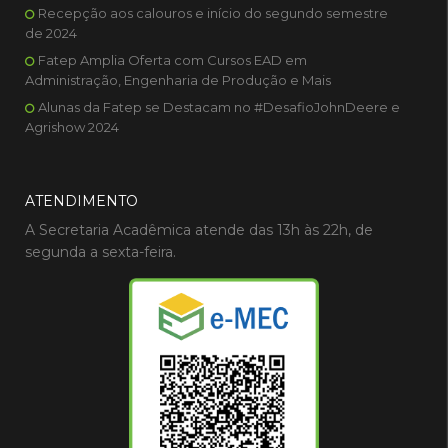
Recepção aos calouros e início do segundo semestre
de 2024
Fatep Amplia Oferta com Cursos EAD em
Administração, Engenharia de Produção e Mais
Alunas da Fatep se Destacam no #DesafioJohnDeere e
Agrishow 2024
ATENDIMENTO
A Secretaria Acadêmica atende das 13h às 22h, de
segunda a sexta-feira.