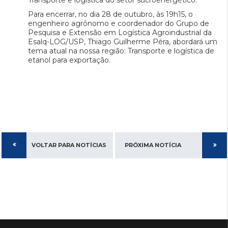
Transporte e logística do setor sucroenergético.
Para encerrar, no dia 28 de outubro, às 19h15, o
engenheiro agrônomo e coordenador do Grupo de
Pesquisa e Extensão em Logística Agroindustrial da
Esalq-LOG/USP, Thiago Guilherme Péra, abordará um
tema atual na nossa região: Transporte e logística de
etanol para exportação.
VOLTAR PARA NOTÍCIAS
PRÓXIMA NOTÍCIA