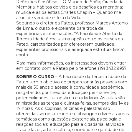
Reflexões filosóficas – O Mundo de Sofia; Ciranda da
Memória: hábitos de vida e os desafios da memória;
música e as palestras Charles Chaplin – Quando me
amei de verdade e Teia da Vida.
Segundo o diretor da Fatep, professor Marcos Antonio
de Lima, o curso é excelente para troca de
experiências e informações. “A Faculdade Aberta da
Terceira Idade é mais uma opção entre os cursos da
Fatep, caracterizados por oferecerem qualidade,
experientes profissionais e adequada estrutura física”,
conta.
Para mais informações, os interessados devem entrar
em contato com a Fatep pelo telefone (19) 3432.9957.
SOBRE O CURSO
– A Faculdade da Terceira Idade da
Fatep tem o objetivo de proporcionar às pessoas com
mais de 50 anos o acesso à comunidade acadêmica,
resgatando, por meio da educação permanente,
potencialidades, autoestima e cidadania. As aulas são
ministradas as terças e quintas-feiras, sempre das 14 às
17 horas. As disciplinas, oficinas e palestras são
oferecidas semestralmente e abrangem diversas áreas
temáticas como questões existenciais, psicologia e
relações sociais; educação para a cidadania; atividade
física e lazer; arte e cultura; sociedade e qualidade de