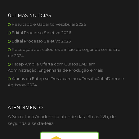
ÚLTIMAS NOTÍCIAS
Resultado e Gabarito Vestibular 2026
Edital Processo Seletivo 2026
Edital Processo Seletivo 2025
Recepção aos calouros e início do segundo semestre
de 2024
Fatep Amplia Oferta com Cursos EAD em
Administração, Engenharia de Produção e Mais
Alunas da Fatep se Destacam no #DesafioJohnDeere e
Agrishow 2024
ATENDIMENTO
A Secretaria Acadêmica atende das 13h às 22h, de
segunda a sexta-feira.