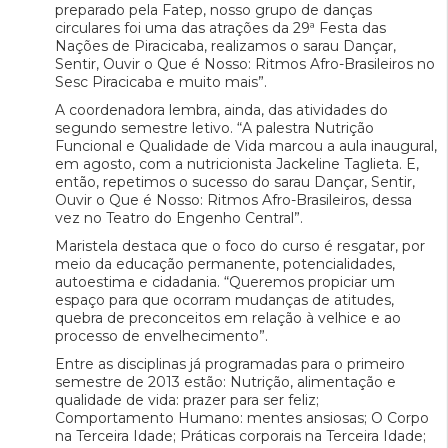
preparado pela Fatep, nosso grupo de danças
circulares foi uma das atrações da 29ª Festa das
Nações de Piracicaba, realizamos o sarau Dançar,
Sentir, Ouvir o Que é Nosso: Ritmos Afro-Brasileiros no
Sesc Piracicaba e muito mais”.
A coordenadora lembra, ainda, das atividades do
segundo semestre letivo. “A palestra Nutrição
Funcional e Qualidade de Vida marcou a aula inaugural,
em agosto, com a nutricionista Jackeline Taglieta. E,
então, repetimos o sucesso do sarau Dançar, Sentir,
Ouvir o Que é Nosso: Ritmos Afro-Brasileiros, dessa
vez no Teatro do Engenho Central”.
Maristela destaca que o foco do curso é resgatar, por
meio da educação permanente, potencialidades,
autoestima e cidadania. “Queremos propiciar um
espaço para que ocorram mudanças de atitudes,
quebra de preconceitos em relação à velhice e ao
processo de envelhecimento”.
Entre as disciplinas já programadas para o primeiro
semestre de 2013 estão: Nutrição, alimentação e
qualidade de vida: prazer para ser feliz;
Comportamento Humano: mentes ansiosas; O Corpo
na Terceira Idade; Práticas corporais na Terceira Idade;