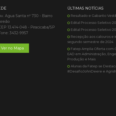
EDE
ÚLTIMAS NOTÍCIAS
Av. Agua Santa nº 730 - Bairro
Resultado e Gabarito Vesti
Areião
Edital Processo Seletivo 2
CEP 13.414-048 - Piracicaba/SP
Edital Processo Seletivo 2
Fone: 3432-9957
Recepção aos calouros e i
segundo semestre de 2024
Ver no Mapa
Fatep Amplia Oferta com 
EAD em Administração, Enge
Produção e Mais
Alunas da Fatep se Desta
#DesafioJohnDeere e Agris