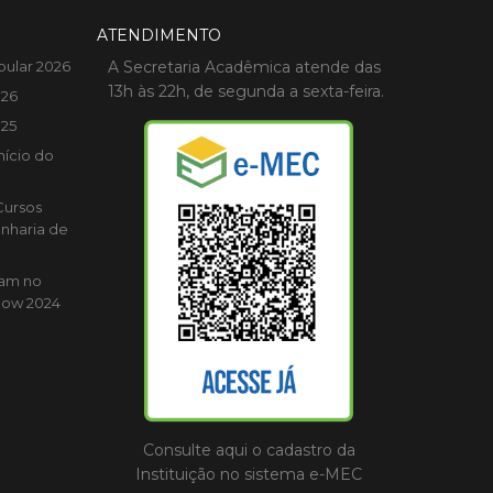
ATENDIMENTO
bular 2026
A Secretaria Acadêmica atende das
13h às 22h, de segunda a sexta-feira.
026
025
nício do
Cursos
nharia de
cam no
how 2024
Consulte aqui o cadastro da
Instituição no sistema e-MEC