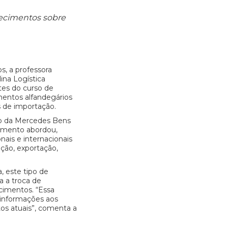
hecimentos sobre
, a professora
lina Logística
ntes do curso de
mentos alfandegários
s de importação.
to da Mercedes Bens
amento abordou,
nais e internacionais
ção, exportação,
, este tipo de
a a troca de
cimentos. “Essa
 informações aos
tos atuais”, comenta a