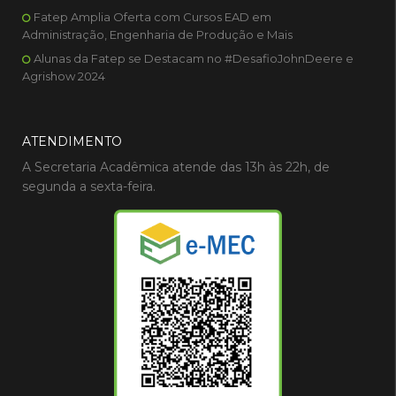
Fatep Amplia Oferta com Cursos EAD em
Administração, Engenharia de Produção e Mais
Alunas da Fatep se Destacam no #DesafioJohnDeere e
Agrishow 2024
ATENDIMENTO
A Secretaria Acadêmica atende das 13h às 22h, de
segunda a sexta-feira.