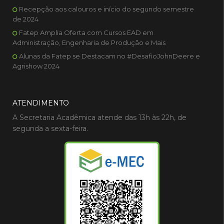
Recepção aos calouros e início do segundo semestre
de 2024
Fatep Amplia Oferta com Cursos EAD em
Administração, Engenharia de Produção e Mais
Alunas da Fatep se Destacam no #DesafioJohnDeere e
Agrishow 2024
ATENDIMENTO
A Secretaria Acadêmica atende das 13h às 22h, de
segunda a sexta-feira.