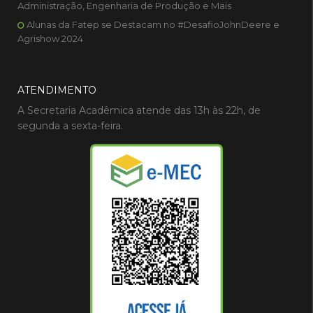
Administração, Engenharia de Produção e Mais
Alunas da Fatep se Destacam no #DesafioJohnDeere e
Agrishow 2024
ATENDIMENTO
A Secretaria Acadêmica atende das 13h às 22h, de
segunda a sexta-feira.