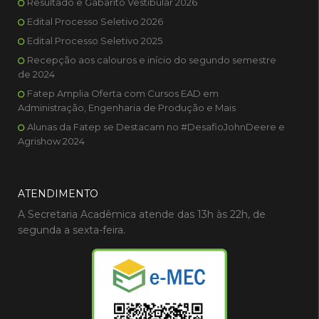
Resultado e Gabarito Vestibular 2026
Edital Processo Seletivo 2026
Edital Processo Seletivo 2025
Recepção aos calouros e início do segundo semestre
de 2024
Fatep Amplia Oferta com Cursos EAD em
Administração, Engenharia de Produção e Mais
Alunas da Fatep se Destacam no #DesafioJohnDeere e
Agrishow 2024
ATENDIMENTO
A Secretaria Acadêmica atende das 13h às 22h, de
segunda a sexta-feira.