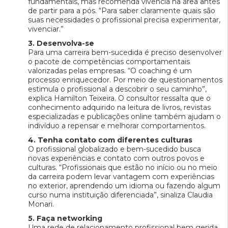
fundamentais, mas recomenda vivência na área antes
de partir para a pós. “Para saber claramente quais são
suas necessidades o profissional precisa experimentar,
vivenciar.”
3. Desenvolva-se
Para uma carreira bem-sucedida é preciso desenvolver
o pacote de competências comportamentais
valorizadas pelas empresas. “O coaching é um
processo enriquecedor. Por meio de questionamentos
estimula o profissional a descobrir o seu caminho”,
explica Hamilton Teixeira. O consultor ressalta que o
conhecimento adquirido na leitura de livros, revistas
especializadas e publicações online também ajudam o
indivíduo a repensar e melhorar comportamentos.
4. Tenha contato com diferentes culturas
O profissional globalizado e bem-sucedido busca
novas experiências e contato com outros povos e
culturas. “Profissionais que estão no início ou no meio
da carreira podem levar vantagem com experiências
no exterior, aprendendo um idioma ou fazendo algum
curso numa instituição diferenciada”, sinaliza Claudia
Monari.
5. Faça networking
Uma rede de relacionamento profissional bem gerida