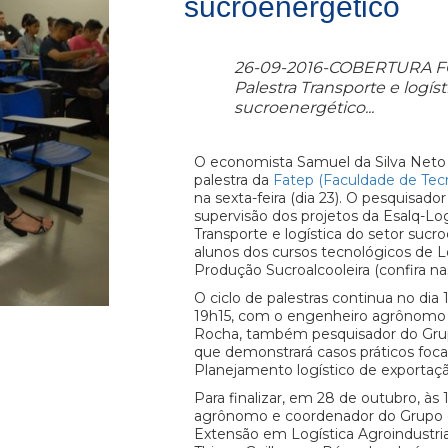
sucroenergético
26-09-2016-COBERTURA F
Palestra Transporte e logíst
sucroenergético...
O economista Samuel da Silva Neto a
palestra da
Fatep (Faculdade de Tecn
na sexta-feira (dia 23). O pesquisado
supervisão dos projetos da Esalq-Lo
Transporte e logística do setor sucr
alunos dos cursos tecnológicos de L
Produção Sucroalcooleira (confira nas
O ciclo de palestras continua no dia 
19h15, com o engenheiro agrônomo 
Rocha, também pesquisador do Gru
que demonstrará casos práticos fo
Planejamento logístico de exportaçã
Para finalizar, em 28 de outubro, às
agrônomo e coordenador do Grupo 
Extensão em Logística Agroindustri