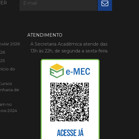
TER
ATENDIMENTO
bular 2026
A Secretaria Acadêmica atende das
13h às 22h, de segunda a sexta-feira.
026
025
nício do
Cursos
nharia de
cam no
how 2024