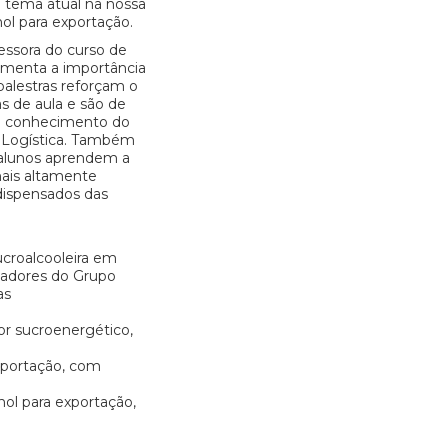
 tema atual na nossa
nol para exportação.
essora do curso de
comenta a importância
palestras reforçam o
s de aula e são de
o conhecimento do
 Logística. Também
s alunos aprendem a
nais altamente
 dispensados das
croalcooleira em
sadores do Grupo
as
tor sucroenergético,
xportação, com
nol para exportação,