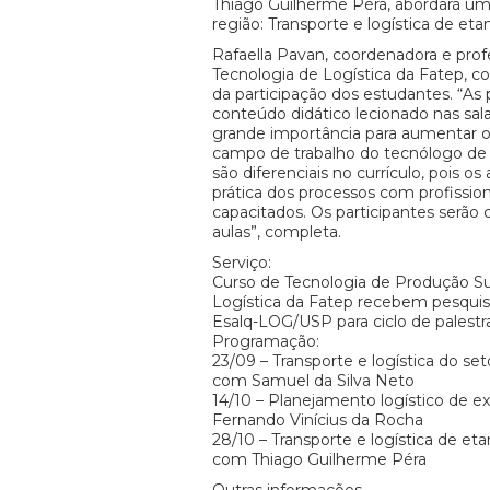
Thiago Guilherme Péra, abordará um
região: Transporte e logística de eta
Rafaella Pavan, coordenadora e prof
Tecnologia de Logística da Fatep, 
da participação dos estudantes. “As 
conteúdo didático lecionado nas sala
grande importância para aumentar 
campo de trabalho do tecnólogo de
são diferenciais no currículo, pois o
prática dos processos com profissio
capacitados. Os participantes serão
aulas”, completa.
Serviço:
Curso de Tecnologia de Produção Su
Logística da Fatep recebem pesqui
Esalq-LOG/USP para ciclo de palestr
Programação:
23/09 – Transporte e logística do se
com Samuel da Silva Neto
14/10 – Planejamento logístico de e
Fernando Vinícius da Rocha
28/10 – Transporte e logística de eta
com Thiago Guilherme Péra