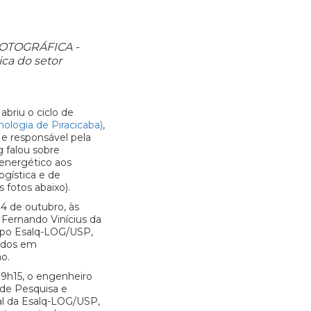
OTOGRÁFICA -
ica do setor
briu o ciclo de
ologia de Piracicaba)
,
r e responsável pela
g falou sobre
oenergético aos
ogística e de
 fotos abaixo).
14 de outubro, às
Fernando Vinícius da
po Esalq-LOG/USP,
cados em
o.
 19h15, o engenheiro
de Pesquisa e
al da Esalq-LOG/USP,