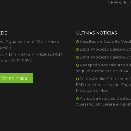
NEWSLET
EDE
ÚLTIMAS NOTÍCIAS
Av. Agua Santa nº 730 - Bairro
Resultado e Gabarito Vesti
Areião
Edital Processo Seletivo 2
CEP 13.414-048 - Piracicaba/SP
Edital Processo Seletivo 2
Fone: 3432-9957
Recepção aos calouros e i
segundo semestre de 2024
Ver no Mapa
Fatep Amplia Oferta com 
EAD em Administração, Enge
Produção e Mais
Alunas da Fatep se Desta
#DesafioJohnDeere e Agris