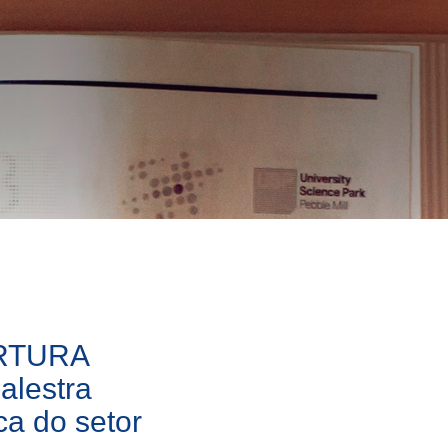
RTURA
lestra
ca do setor