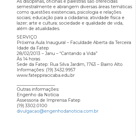
As disciplinas, oficinas e palestras são oferecidas
semestralmente e abrangem diversas áreas temáticas
como questões existenciais, psicologia e relações
sociais; educação para a cidadania; atividade física e
lazer; arte e cultura; sociedade e qualidade de vida,
além de atualidades.
SERVIÇO
Próxima Aula Inaugural – Faculdade Aberta da Terceira
Idade da Fatep
28/02/2013 – Janu – “Cantando a Vida”
Às 14 horas
Sede da Fatep: Rua Silva Jardim, 1763 – Bairro Alto
Informações: (19) 3432.9957
www.fateppiracicaba.edu.br
__________________
Outras informações:
Engenho da Notícia
Assessoria de Imprensa Fatep
(19) 3302.0100
divulgacao@engenhodanoticia.com.br