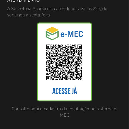
ATENDIMENTO
A Secretaria Acadêmica atende das 13h às 22h, de
segunda a sexta-feira.
Consulte aqui o cadastro da Instituição no sistema e-
MEC