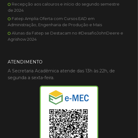
Recepção aos calouros e início do segundo semestre
de 2024
Fatep Amplia Oferta com Cursos EAD em
Administração, Engenharia de Produção e Mais
Alunas da Fatep se Destacam no #DesafioJohnDeere e
Agrishow 2024
ATENDIMENTO
A Secretaria Acadêmica atende das 13h às 22h, de
segunda a sexta-feira.