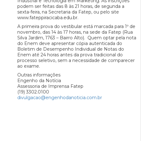
Industrial e Tecnologia em Marketing. As inscrições
podem ser feitas das 8 às 21 horas, de segunda a
sexta-feira, na Secretaria da Fatep, ou pelo site
www.fateppiracicaba.edu.br.
A primeira prova do vestibular está marcada para 1º de
novembro, das 14 às 17 horas, na sede da Fatep (Rua
Silva Jardim, 1763 – Bairro Alto). Quem optar pela nota
do Enem deve apresentar cópia autenticada do
Boletim de Desempenho Individual de Notas do
Enem até 24 horas antes da prova tradicional do
processo seletivo, sem a necessidade de comparecer
ao exame.
Outras informações
Engenho da Notícia
Assessoria de Imprensa Fatep
(19) 3302.0100
divulgacao@engenhodanoticia.com.br