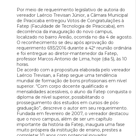
Por meio de requerimento legislativo de autoria do
vereador Laércio Trevisan Júnior, a Câmara Municipal
de Piracicaba entregou Votos de Congratulações à
Fatep (Faculdade de Tecnologia de Piracicaba), em
decorrência da inauguração do novo campus,
localizado no bairro Areião, ocorrida no dia 4 de agosto.
O reconhecimento se deu após aprovação do
requerimento 693/2016 durante a 42ª reunião ordinária
e foi entregue ao diretor-mantenedor da Fatep,
professor Marcos Antonio de Lima, hoje (dia 5), às 10
horas.
De acordo com a propositura elaborada pelo vereador
Laércio Trevisan, a Fatep segue uma tendência
mundial de formação de bons profissionais em nível
superior. “Com corpo docente qualificado e
mensalidades acessíveis, o aluno da Fatep conquista o
diploma de nível superior, possibilitando o
prosseguimento dos estudos em cursos de pós-
graduação”, descreve o autor em seu requerimento.
Fundada em fevereiro de 2007, o vereador destacou
que o novo campus, além de ser um capítulo
importante da história da Fatep, inaugura uma fase
muito próspera da instituição de ensino, prestes a
completar 10 anos com potencial inovador.