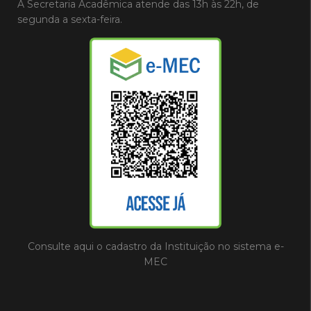
A Secretaria Acadêmica atende das 13h às 22h, de
segunda a sexta-feira.
Consulte aqui o cadastro da Instituição no sistema e-
MEC