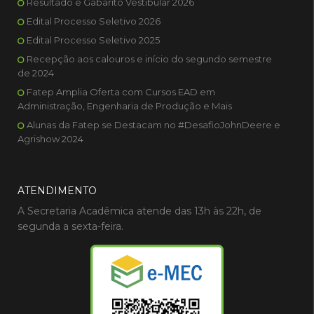
Resultado e Gabarito Vestibular 2026
Edital Processo Seletivo 2026
Edital Processo Seletivo 2025
Recepção aos calouros e início do segundo semestre
de 2024
Fatep Amplia Oferta com Cursos EAD em
Administração, Engenharia de Produção e Mais
Alunas da Fatep se Destacam no #DesafioJohnDeere e
Agrishow 2024
ATENDIMENTO
A Secretaria Acadêmica atende das 13h às 22h, de
segunda a sexta-feira.