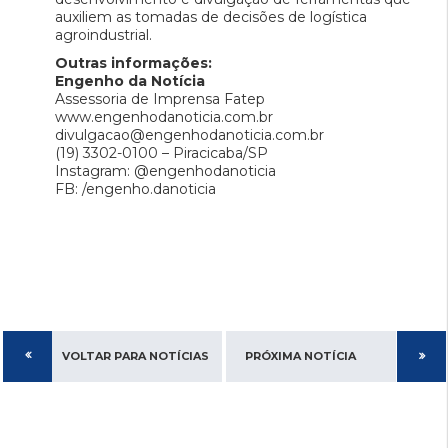
auxiliem as tomadas de decisões de logística
agroindustrial.
Outras informações:
Engenho da Notícia
Assessoria de Imprensa Fatep
www.engenhodanoticia.com.br
divulgacao@engenhodanoticia.com.br
(19) 3302-0100 – Piracicaba/SP
Instagram: @engenhodanoticia
FB: /engenho.danoticia
VOLTAR PARA NOTÍCIAS
PRÓXIMA NOTÍCIA