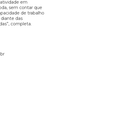
 atividade em
oda, sem contar que
apacidade de trabalho
 diante das
das”, completa.
br