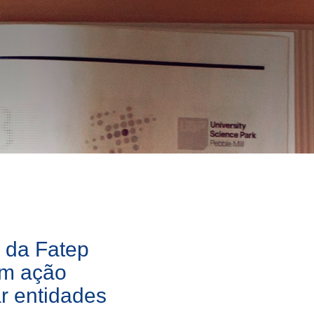
a da Fatep
em ação
ar entidades