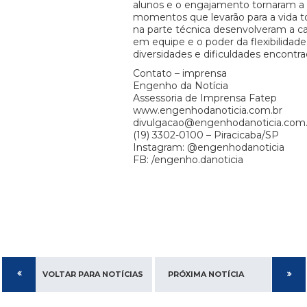
alunos e o engajamento tornaram a
momentos que levarão para a vida t
na parte técnica desenvolveram a c
em equipe e o poder da flexibilidade
diversidades e dificuldades encontra
Contato – imprensa
Engenho da Notícia
Assessoria de Imprensa Fatep
www.engenhodanoticia.com.br
divulgacao@engenhodanoticia.com.
(19) 3302-0100 – Piracicaba/SP
Instagram: @engenhodanoticia
FB: /engenho.danoticia
VOLTAR PARA NOTÍCIAS
PRÓXIMA NOTÍCIA