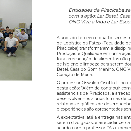
Entidades de Piracicaba se
com a ação: Lar Betel, Ca
ONG Viva a Vida e Lar Esco
Alunos do terceiro e quarto semestr
de Logística da Fatep (Faculdade de
Piracicaba) transformaram a discipli
Produção e Qualidade em uma ação s
foi a arrecadação de alimentos não 
de higiene e limpeza para serem do
Betel, Casa do Bom Menino, ONG Viv
Coração de Maria.
O professor Oswaldo Cisotto Filho ex
desta ação: “Além de contribuir com
assistenciais de Piracicaba, a arrec
desenvolver nos alunos formas de c
relatórios e gráficos de desempenho
e experiências são apresentadas s
A expectativa, até a entrega nas en
serem divulgadas, é arrecadar cerca d
acordo com o professor. “As experiê