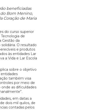
rão beneficiadas
sa do Bom Menino,
la Coração de Maria
es do curso superior
 Tecnologia de
na Gestão da
olidária. O resultado
perecíveis e produtos
ados às entidades Lar
a a Vida e Lar Escola
plica sobre o objetivo
 entidades
adação também visa
ontroles por meio de
 onde as dificuldades
emanalmente”.
tidades, em datas a
e dois mil quilos, de
ncias contadas pelos