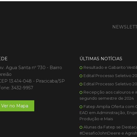
NEWSLET
EDE
ÚLTIMAS NOTÍCIAS
Av. Agua Santa nº 730 - Bairro
Resultado e Gabarito Vesti
Areião
Edital Processo Seletivo 2
CEP 13.414-048 - Piracicaba/SP
Edital Processo Seletivo 2
Fone: 3432-9957
Recepção aos calouros e i
segundo semestre de 2024
Ver no Mapa
Fatep Amplia Oferta com 
EAD em Administração, Enge
Produção e Mais
Alunas da Fatep se Desta
#DesafioJohnDeere e Agris