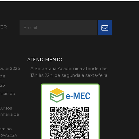
TER
ATENDIMENTO
bular 2026
A Secretaria Acadêmica atende das
13h às 22h, de segunda a sexta-feira.
026
025
nício do
Cursos
nharia de
cam no
how 2024