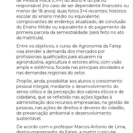
de Pessoa Física (CPF) do aluno e do pai ou
responsável (no caso de ser dependente financeiro ou
menor de 18 anos); duas fotos 3×4 recentes; histórico
escolar do ensino médio ou equivalente;
comprovantes de endereço atualizado, de conclusão
do Ensino Médio ou equivalente e do pagamento da
primeira parcela da semestralidade (será feito no ato
da matrícula).
Entre os objetivos, o curso de Agronomia da Fatep
visa atender a demanda dos mercados por
profissionais qualificados para atuarem na
agroindústria, agricultura e setores afins, com visão
ampla e sistêmica, focada nas principais atividades e
nas demandas regionais do setor.
Propõe, ainda, possibilitar aos alunos o crescimento
pessoal integral, mediante o desenvolvimento do
senso crítico e da percepção dos valores éticos e de
cidadania, que se refletirão nas ações ligadas à
administração dos recursos empresariais, na gestão de
pessoas, nas ações de direitos e deveres do cidadão,
de preservação ambiental e desenvolvimento
sustentável.
De acordo com o professor Marcos Antonio de Lima,
diretor-mantenedor da Fatep, a matriz curricular