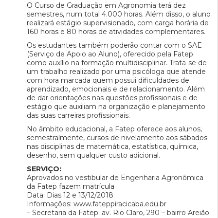
O Curso de Graduação em Agronomia terá dez
semestres, num total 4.000 horas. Além disso, o aluno
realizará estágio supervisionado, com carga horária de
160 horas e 80 horas de atividades complementares.
Os estudantes também poderão contar com o SAE
(Serviço de Apoio ao Aluno), oferecido pela Fatep
como auxílio na formação multidisciplinar. Trata-se de
um trabalho realizado por uma psicóloga que atende
com hora marcada quem possui dificuldades de
aprendizado, emocionais e de relacionamento. Além
de dar orientações nas questões profissionais e de
estágio que auxiliam na organização e planejamento
das suas carreiras profissionais.
No âmbito educacional, a Fatep oferece aos alunos,
semestralmente, cursos de nivelamento aos sábados
nas disciplinas de matemática, estatística, química,
desenho, sem qualquer custo adicional.
SERVIÇO:
Aprovados no vestibular de Engenharia Agronômica
da Fatep fazem matrícula
Data: Dias 12 e 13/12/2018
Informações: www.fateppiracicaba.edu.br
– Secretaria da Fatep: av. Rio Claro, 290 – bairro Areião