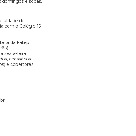
s domingos e sopas,
aculdade de
ia com o Colégio 15
oteca da Fatep
eão)
a sexta-feira
dos, acessórios
os) e cobertores
br