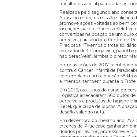
trabalho essencial para ajudar os mo
Realizada pelo segundo ano consec
Agasalho reforça a missão solidária
promove ações voltadas ao bem co
inscrições para o Processo Seletivo
convertidas na doação de um quilo 
perecível para ajudar o Centro de Re
Piracicaba. “Tivemos o trote solidário
arrecadou leite longa vida, papel hig
não perecíveis”, lembra o diretor Ma
Entre as ações de 2017, a entidade 
contra o Câncer Infantil de Piracicaba
contemplada com a doação 58 litros 
alimentos, também durante o Trote S
Em 2016, os alunos do curso do curs
Logística arrecadaram 360 quilos de
perecíveis e produtos de higiene e l
Betel, que cuida de idosos. A doaç
desafio valendo nota.
Em dezembro do mesmo ano, 272 cr
creches de Piracicaba ganharam brin
doados por alunos, professores e fu