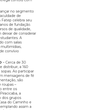
entrega contou com
 lançar no segmento
faculdade de
a Fatep celebra seu
nos de fundação.
ursos de qualidade,
 deixar de considerar
estudantes. A
ado com salas
 multimídias,
de convívio
O
– Cerca de 30
 distribuir, a 160
sopas. Ao participar
tem mensagens de fé
mentação, são
 roupas –
o entre os
Piracicaba, a
o dos grupos
Casa do Caminho e
ntemplando assim a