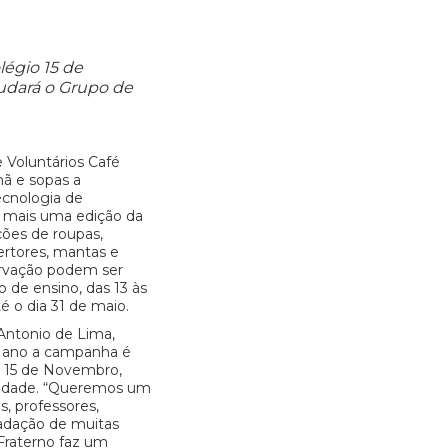
légio 15 de
dará o Grupo de
 Voluntários Café
hã e sopas a
ecnologia de
o mais uma edição da
ões de roupas,
ertores, mantas e
rvação podem ser
o de ensino, das 13 às
té o dia 31 de maio.
Antonio de Lima,
e ano a campanha é
o 15 de Novembro,
uldade. “Queremos um
s, professores,
cadação de muitas
Fraterno faz um