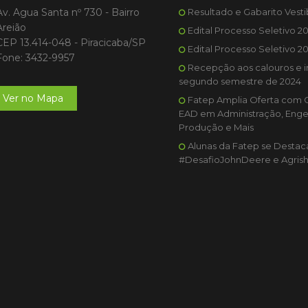
Av. Agua Santa nº 730 - Bairro
Resultado e Gabarito Vesti
Areião
Edital Processo Seletivo 2
CEP 13.414-048 - Piracicaba/SP
Edital Processo Seletivo 2
Fone: 3432-9957
Recepção aos calouros e i
segundo semestre de 2024
Ver no Mapa
Fatep Amplia Oferta com 
EAD em Administração, Enge
Produção e Mais
Alunas da Fatep se Desta
#DesafioJohnDeere e Agris