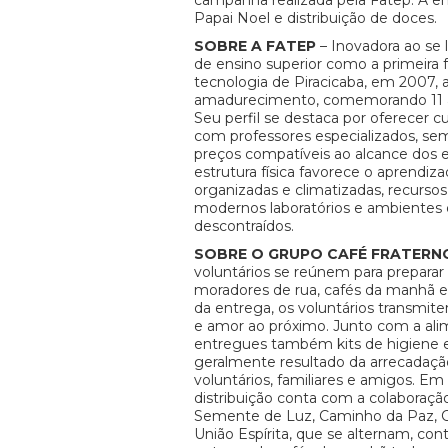
campanha realizada pela Fatep. A 
Papai Noel e distribuição de doces.
SOBRE A FATEP
– Inovadora ao se
de ensino superior como a primeira 
tecnologia de Piracicaba, em 2007, 
amadurecimento, comemorando 11 a
Seu perfil se destaca por oferecer c
com professores especializados, sem
preços compatíveis ao alcance dos 
estrutura física favorece o aprendiz
organizadas e climatizadas, recursos
modernos laboratórios e ambientes 
descontraídos.
SOBRE O GRUPO CAFÉ FRATERN
voluntários se reúnem para preparar e
moradores de rua, cafés da manhã e 
da entrega, os voluntários transmi
e amor ao próximo. Junto com a ali
entregues também kits de higiene e
geralmente resultado da arrecadaçã
voluntários, familiares e amigos. Em 
distribuição conta com a colaboraçã
Semente de Luz, Caminho da Paz, 
União Espírita, que se alternam, co