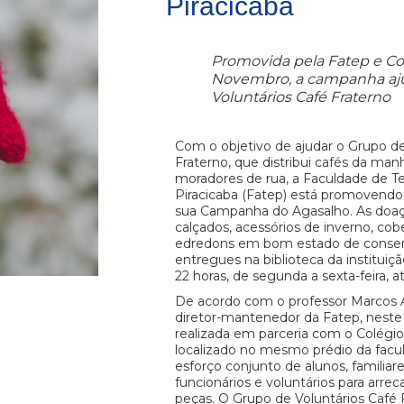
Piracicaba
Promovida pela Fatep e Co
Novembro, a campanha aju
Voluntários Café Fraterno
Com o objetivo de ajudar o Grupo de
Fraterno, que distribui cafés da man
moradores de rua, a Faculdade de T
Piracicaba (Fatep) está promovend
sua Campanha do Agasalho. As doaç
calçados, acessórios de inverno, cob
edredons em bom estado de conse
entregues na biblioteca da instituiçã
22 horas, de segunda a sexta-feira, a
De acordo com o professor Marcos 
diretor-mantenedor da Fatep, nest
realizada em parceria com o Colégi
localizado no mesmo prédio da fac
esforço conjunto de alunos, familiare
funcionários e voluntários para arre
peças. O Grupo de Voluntários Café 