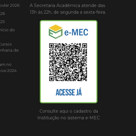
bular 2026
A Secretaria Acadêmica atende das
13h às 22h, de segunda a sexta-feira.
026
025
nício do
Cursos
nharia de
cam no
how 2024
Consulte aqui o cadastro da
Instituição no sistema e-MEC