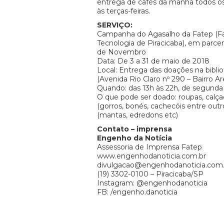
entrega de cafés da manhã todos o
às terças-feiras.
SERVIÇO:
Campanha do Agasalho da Fatep (F
Tecnologia de Piracicaba), em parcer
de Novembro
Data: De 3 a 31 de maio de 2018
Local: Entrega das doações na bibli
(Avenida Rio Claro nº 290 – Bairro Ar
Quando: das 13h às 22h, de segunda 
O que pode ser doado: roupas, calça
(gorros, bonés, cachecóis entre outr
(mantas, edredons etc)
Contato – imprensa
Engenho da Notícia
Assessoria de Imprensa Fatep
www.engenhodanoticia.com.br
divulgacao@engenhodanoticia.com.
(19) 3302-0100 – Piracicaba/SP
Instagram: @engenhodanoticia
FB: /engenho.danoticia