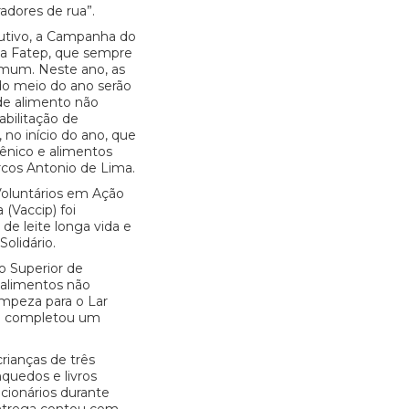
radores de rua”.
utivo, a Campanha do
 da Fatep, que sempre
mum. Neste ano, as
 do meio do ano serão
de alimento não
abilitação de
, no início do ano, que
iênico e alimentos
rcos Antonio de Lima.
Voluntários em Ação
 (Vaccip) foi
de leite longa vida e
olidário.
o Superior de
 alimentos não
impeza para o Lar
ão completou um
ianças de três
quedos e livros
ncionários durante