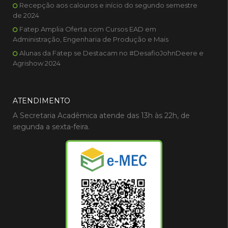
Recepção aos calouros e início do segundo semestre
de 2024
Fatep Amplia Oferta com Cursos EAD em
Administração, Engenharia de Produção e Mais
Alunas da Fatep se Destacam no #DesafioJohnDeere e
Agrishow 2024
ATENDIMENTO
A Secretaria Acadêmica atende das 13h às 22h, de
segunda a sexta-feira.