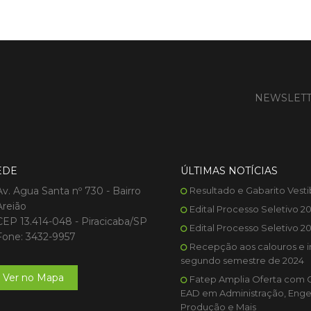
NEWSLET
EDE
ÚLTIMAS NOTÍCIAS
Av. Agua Santa nº 730 - Bairro
Resultado e Gabarito Vesti
Areião
Edital Processo Seletivo 2
CEP 13.414-048 - Piracicaba/SP
Edital Processo Seletivo 2
Fone: 3432-9957
Recepção aos calouros e i
segundo semestre de 2024
Ver no Mapa
Fatep Amplia Oferta com 
EAD em Administração, Enge
Produção e Mais