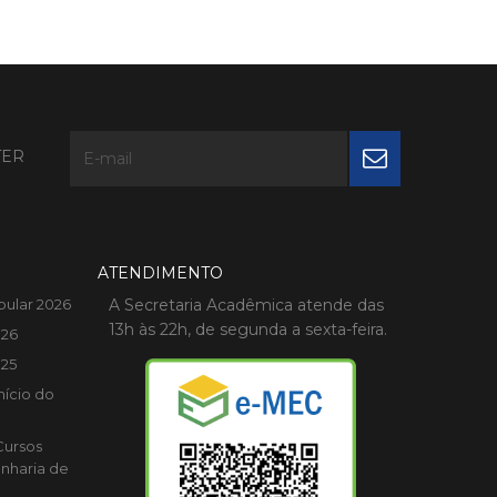
TER
ATENDIMENTO
bular 2026
A Secretaria Acadêmica atende das
13h às 22h, de segunda a sexta-feira.
026
025
nício do
Cursos
nharia de