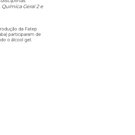
disciplinas
 Química Geral 2 e
Produção da Fatep
aba) participaram de
o o álcool gel.