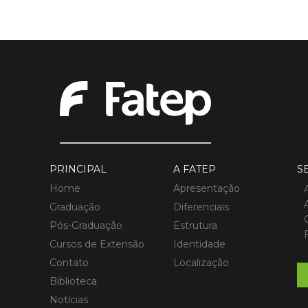
PRINCIPAL
A FATEP
S
Home
Apresentação
Graduação
Diferenciais
Pós-Graduação
Estrutura
Cursos de Extensão
Identidade
Contato
Localização
Biblioteca
Notícias