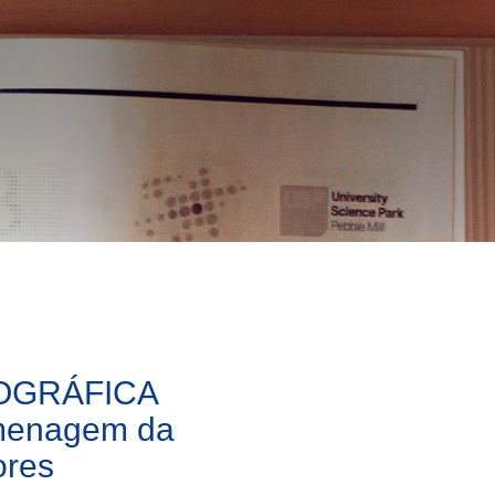
OGRÁFICA
omenagem da
ores