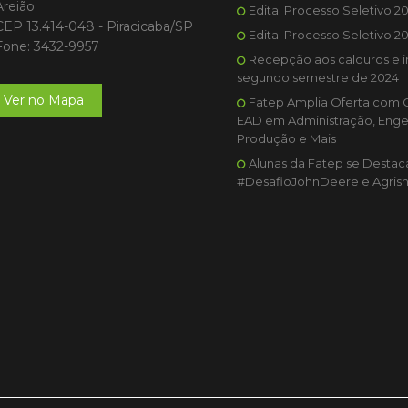
Areião
Edital Processo Seletivo 2
CEP 13.414-048 - Piracicaba/SP
Edital Processo Seletivo 2
Fone: 3432-9957
Recepção aos calouros e i
segundo semestre de 2024
Ver no Mapa
Fatep Amplia Oferta com 
EAD em Administração, Enge
Produção e Mais
Alunas da Fatep se Desta
#DesafioJohnDeere e Agris