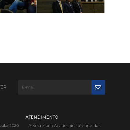
TER
ATENDIMENTO
bular 2026
A Secretaria Acadêmica atende das