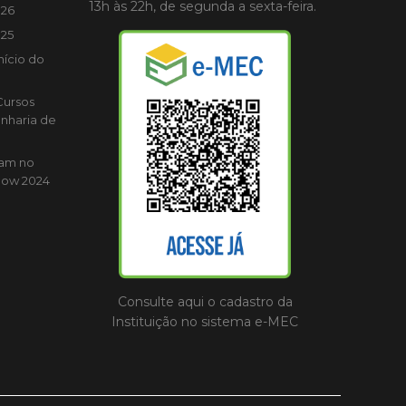
13h às 22h, de segunda a sexta-feira.
026
025
nício do
Cursos
nharia de
cam no
how 2024
Consulte aqui o cadastro da
Instituição no sistema e-MEC