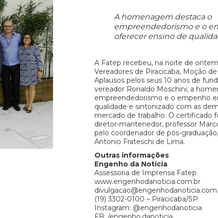
A homenagem destaca o
empreendedorismo e o 
oferecer ensino de qualida
A Fatep recebeu, na noite de ontem
Vereadores de Piracicaba, Moção de
Aplausos pelos seus 10 anos de fund
vereador Ronaldo Moschini, a hom
empreendedorismo e o empenho em
qualidade e sintonizado com as dem
mercado de trabalho. O certificado f
diretor-mantenedor, professor Marc
pelo coordenador de pós-graduação,
Antonio Frateschi de Lima.
Outras informações
Engenho da Notícia
Assessoria de Imprensa Fatep
www.engenhodanoticia.com.br
divulgacao@engenhodanoticia.com.
(19) 3302-0100 – Piracicaba/SP
Instagram: @engenhodanoticia
FB: /engenho.danoticia