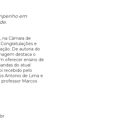
empenho em
de.
, na Câmara de
 Congratulações e
ação. De autoria do
enagem destaca o
 oferecer ensino de
andas do atual
oi recebido pelo
os Antonio de Lima e
 professor Marcos
br