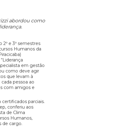
rizzi abordou como
iderança.
o 2º e 3º semestres
ecursos Humanos da
iracicaba)
 “Liderança
specialista em gestão
dou como deve agir
cos que levam à
 cada pessoa ao
es com amigos e
certificados parciais.
ep, conferiu aos
sta de Clima
cursos Humanos,
s de cargo.