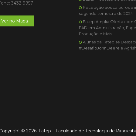
Fone: 3432-9957
Recepção aos calouros e i
segundo semestre de 2024
Ver no Mapa
Fatep Amplia Oferta com 
EAD em Administração, Enge
Produção e Mais
Alunas da Fatep se Desta
#DesafioJohnDeere e Agris
Copyright © 2026, Fatep – Faculdade de Tecnologia de Piracicab