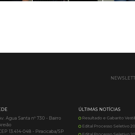
NEWSLET
EDE
ÚLTIMAS NOTÍCIAS
Av. Agua Santa nº 730 - Bairro
Resultado e Gabarito Vesti
Areião
Edital Processo Seletivo 2
CEP 13.414-048 - Piracicaba/SP
Edital Processo Seletivo 2