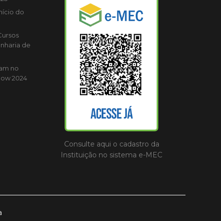
nício do
Cursos
nharia de
cam no
how 2024
Consulte aqui o cadastro da
Instituição no sistema e-MEC
a