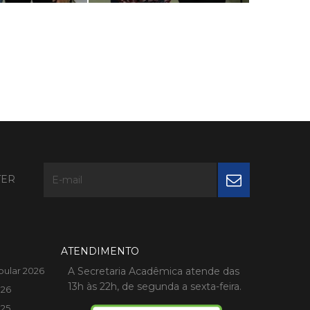
TER
ATENDIMENTO
bular 2026
A Secretaria Acadêmica atende das
13h às 22h, de segunda a sexta-feira.
026
025