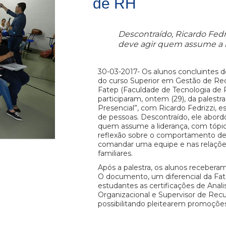
de RH
Descontraído, Ricardo Fed
deve agir quem assume a l
30-03-2017- Os alunos concluintes d
do curso Superior em Gestão de R
Fatep (Faculdade de Tecnologia de P
participaram, ontem (29), da palestra
Presencial”, com Ricardo Fedrizzi, e
de pessoas. Descontraído, ele abor
quem assume a liderança, com tópi
reflexão sobre o comportamento de
comandar uma equipe e nas relaçõ
familiares.
Após a palestra, os alunos receberam 
O documento, um diferencial da Fat
estudantes as certificações de Anali
Organizacional e Supervisor de Re
possibilitando pleitearem promoçõe