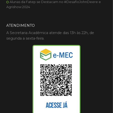
Alunas da Fatep se Destacam no #DesafioJohnDeere e
Agrishow 2024
ATENDIMENTO
A Secretaria Acadêmica atende das 13h às 22h, de
segunda a sexta-feira.