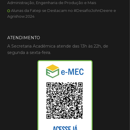
Administração, Engenharia de Produção e Mais
Alunas da Fatep se Destacam no #DesafioJohnDeere e
Agrishow 2024
ATENDIMENTO
A Secretaria Acadêmica atende das 13h às 22h, de
segunda a sexta-feira.