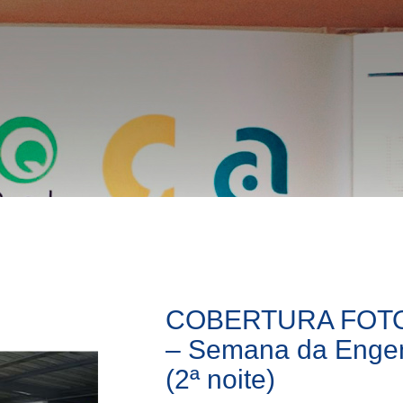
COBERTURA FOT
– Semana da Engenh
(2ª noite)