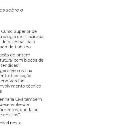
nos sobre o
Curso Superior de
cnologia de Piracicaba
de palestras para
ado de trabalho.
amação de ontem
rutural com blocos de
otendidas”,
enheiro civil na
nto: fabricação,
ueno Verdiani,
nvolvimento técnico
s.
nharia Civil também
 desenvolvedor
imentos, que falou
e ensaios”.
nível neste