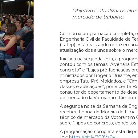
Objetivo é atualizar os alu
mercado de trabalho.
Com uma programação completa, o 
Engenharia Civil da Faculdade de Te
(Fatep) está realizando uma semana 
atualização dos alunos sobre o merc
Iniciada na segunda-feira, a progr
contou com os temas “Alvenaria Est
concreto” e “Lajes pré-fabricadas pr
ministrados por Rogério Durante, eng
empresa Tatu Pré-Moldados, e “Cime
classes e aplicações”, por Vicente B
consultor do departamento de dese
de mercado da Votorantim Cimento
A segunda noite da Semana da Enge
recebeu Leonardo Moreira de Lima,
técnico de mercado da Votorantim C
sobre “Tipos de concreto, conceitos 
A programação completa está dispo
link:
https://bit.ly/2C9Vz0v