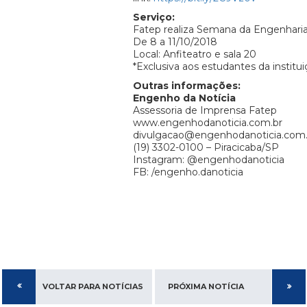
Serviço:
Fatep realiza Semana da Engenharia 
De 8 a 11/10/2018
Local: Anfiteatro e sala 20
*Exclusiva aos estudantes da institu
Outras informações:
Engenho da Notícia
Assessoria de Imprensa Fatep
www.engenhodanoticia.com.br
divulgacao@engenhodanoticia.com.
(19) 3302-0100 – Piracicaba/SP
Instagram: @engenhodanoticia
FB: /engenho.danoticia
VOLTAR PARA NOTÍCIAS
PRÓXIMA NOTÍCIA