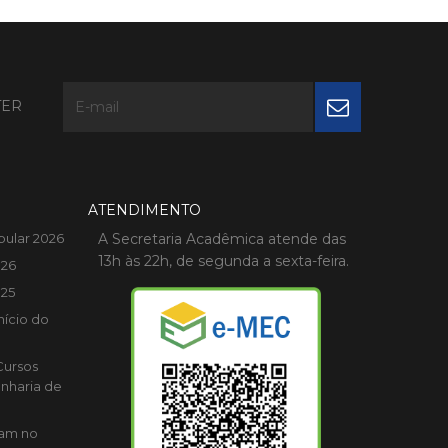
TER
ATENDIMENTO
bular 2026
A Secretaria Acadêmica atende das
13h às 22h, de segunda a sexta-feira.
026
025
nício do
Cursos
nharia de
cam no