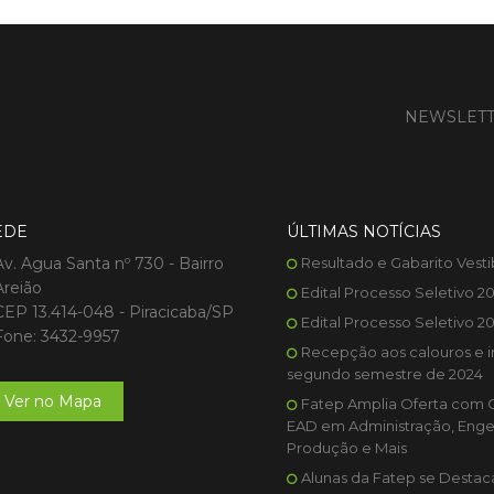
NEWSLET
EDE
ÚLTIMAS NOTÍCIAS
Av. Agua Santa nº 730 - Bairro
Resultado e Gabarito Vesti
Areião
Edital Processo Seletivo 2
CEP 13.414-048 - Piracicaba/SP
Edital Processo Seletivo 2
Fone: 3432-9957
Recepção aos calouros e i
segundo semestre de 2024
Ver no Mapa
Fatep Amplia Oferta com 
EAD em Administração, Enge
Produção e Mais
Alunas da Fatep se Desta