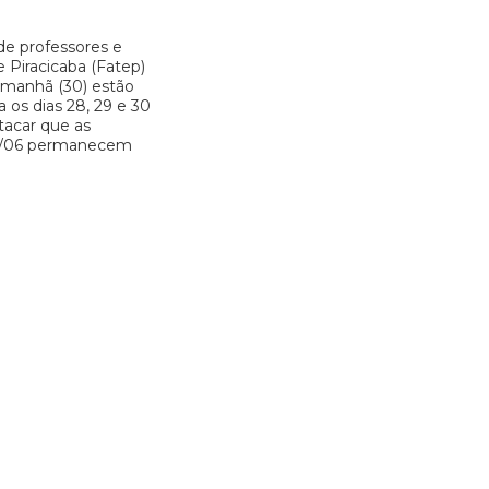
de professores e
 Piracicaba (Fatep)
 amanhã (30) estão
 os dias 28, 29 e 30
tacar que as
08/06 permanecem