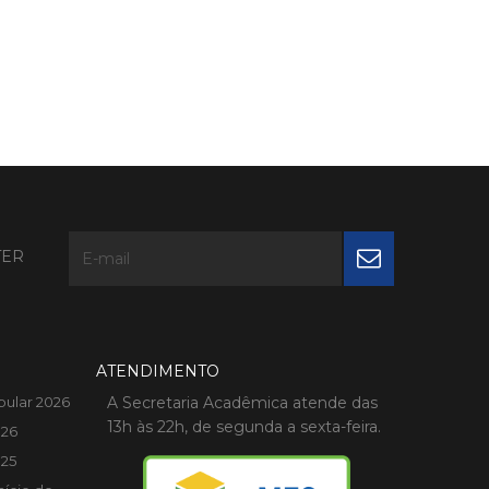
TER
ATENDIMENTO
bular 2026
A Secretaria Acadêmica atende das
13h às 22h, de segunda a sexta-feira.
026
025