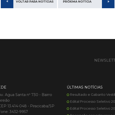
VOLTAR PARA NOTÍCIAS
PRÓXIMA NOTÍCIA
NEWSLET
EDE
ÚLTIMAS NOTÍCIAS
Av. Agua Santa nº 730 - Bairro
Resultado e Gabarito Vesti
Areião
Edital Processo Seletivo 2
CEP 13.414-048 - Piracicaba/SP
Edital Processo Seletivo 2
Fone: 3432-9957