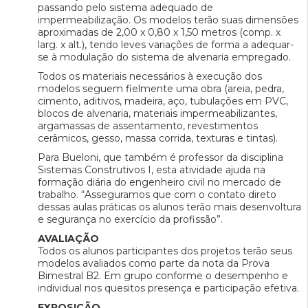
passando pelo sistema adequado de
impermeabilização. Os modelos terão suas dimensões
aproximadas de 2,00 x 0,80 x 1,50 metros (comp. x
larg. x alt.), tendo leves variações de forma a adequar-
se à modulação do sistema de alvenaria empregado.
Todos os materiais necessários à execução dos
modelos seguem fielmente uma obra (areia, pedra,
cimento, aditivos, madeira, aço, tubulações em PVC,
blocos de alvenaria, materiais impermeabilizantes,
argamassas de assentamento, revestimentos
cerâmicos, gesso, massa corrida, texturas e tintas).
Para Bueloni, que também é professor da disciplina
Sistemas Construtivos I, esta atividade ajuda na
formação diária do engenheiro civil no mercado de
trabalho. “Asseguramos que com o contato direto
dessas aulas práticas os alunos terão mais desenvoltura
e segurança no exercício da profissão”.
AVALIAÇÃO
Todos os alunos participantes dos projetos terão seus
modelos avaliados como parte da nota da Prova
Bimestral B2. Em grupo conforme o desempenho e
individual nos quesitos presença e participação efetiva.
EXPOSIÇÃO