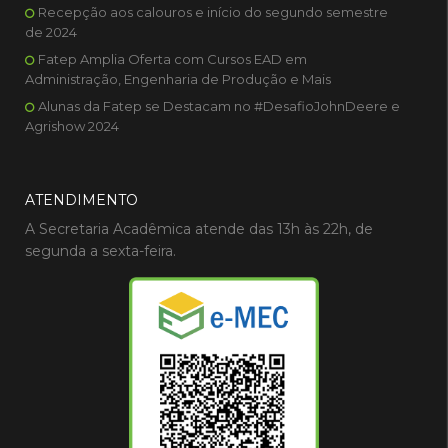
Recepção aos calouros e início do segundo semestre
de 2024
Fatep Amplia Oferta com Cursos EAD em
Administração, Engenharia de Produção e Mais
Alunas da Fatep se Destacam no #DesafioJohnDeere e
Agrishow 2024
ATENDIMENTO
A Secretaria Acadêmica atende das 13h às 22h, de
segunda a sexta-feira.