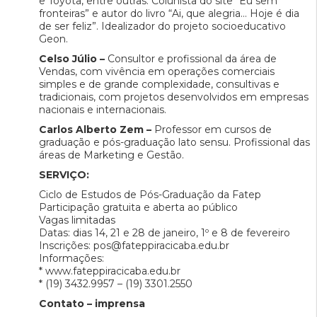
e Toyota, entre outras. Colunista do site “Eu sem
fronteiras” e autor do livro “Ai, que alegria… Hoje é dia
de ser feliz”. Idealizador do projeto socioeducativo
Geon.
Celso Júlio –
Consultor e profissional da área de
Vendas, com vivência em operações comerciais
simples e de grande complexidade, consultivas e
tradicionais, com projetos desenvolvidos em empresas
nacionais e internacionais.
Carlos Alberto Zem –
Professor em cursos de
graduação e pós-graduação lato sensu. Profissional das
áreas de Marketing e Gestão.
SERVIÇO:
Ciclo de Estudos de Pós-Graduação da Fatep
Participação gratuita e aberta ao público
Vagas limitadas
Datas: dias 14, 21 e 28 de janeiro, 1º e 8 de fevereiro
Inscrições: pos@fateppiracicaba.edu.br
Informações:
* www.fateppiracicaba.edu.br
* (19) 3432.9957 – (19) 3301.2550
Contato – imprensa