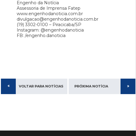
Engenho da Notícia
Assessoria de Imprensa Fatep
www.engenhodanoticia.com.br
divulgacao@engenhodanoticia.com.br
(19) 3302-0100 – Piracicaba/SP
Instagram: @engenhodanoticia
FB: /engenho.danoticia
VOLTAR PARA NOTÍCIAS
PRÓXIMA NOTÍCIA