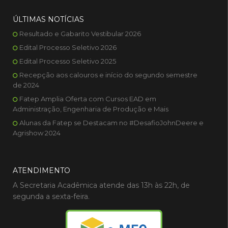
ÚLTIMAS NOTÍCIAS
Resultado e Gabarito Vestibular 2026
Edital Processo Seletivo 2026
Edital Processo Seletivo 2025
Recepção aos calouros e início do segundo semestre
de 2024
Fatep Amplia Oferta com Cursos EAD em
Administração, Engenharia de Produção e Mais
Alunas da Fatep se Destacam no #DesafioJohnDeere e
Agrishow 2024
ATENDIMENTO
A Secretaria Acadêmica atende das 13h às 22h, de
segunda a sexta-feira.