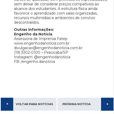
sem deixar de considerar preços compatíveis ao
alcance dos estudantes. A estrutura física ainda
favorece o aprendizado com salas organizadas,
recursos multimídias e ambientes de convívio
descontraídos.
Outras informações:
Engenho da Notícia
Assessoria de Imprensa Fatep
www.engenhodanoticia.com.br
divulgacao@engenhodanoticia.com.br
(19) 3302-0100 – Piracicaba/SP
Instagram: @engenhodanoticia
FB: /engenho.danoticia
VOLTAR PARA NOTÍCIAS
PRÓXIMA NOTÍCIA