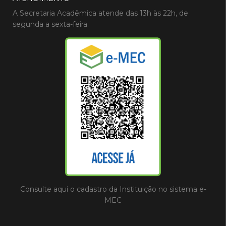
A Secretaria Acadêmica atende das 13h às 22h, de
segunda a sexta-feira.
Consulte aqui o cadastro da Instituição no sistema e-
MEC